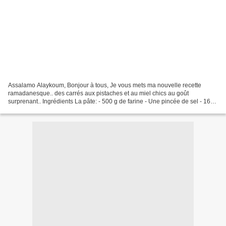
Assalamo Alaykoum, Bonjour à tous, Je vous mets ma nouvelle recette
ramadanesque.. des carrés aux pistaches et au miel chics au goût
surprenant.. Ingrédients La pâte: - 500 g de farine - Une pincée de sel - 160
g de beurre fondu - 250 ml de lait tiède...