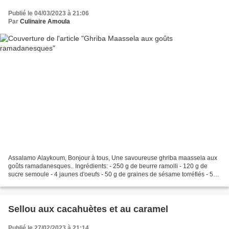
Publié le 04/03/2023 à 21:06
Par
Culinaire Amoula
Assalamo Alaykoum, Bonjour à tous, Une savoureuse ghriba maassela aux
goûts ramadanesques.. Ingrédients: - 250 g de beurre ramolli - 120 g de
sucre semoule - 4 jaunes d'oeufs - 50 g de graines de sésame torréfiés - 50
g de poudre d'amande - 1 c.à.c bombée...
Sellou aux cacahuètes et au caramel
Publié le 27/02/2023 à 21:14