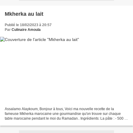
Mkherka au lait
Publié le 18/02/2023 à 20:57
Par
Culinaire Amoula
Assalamo Alaykoum, Bonjour à tous, Voici ma nouvelle recette de la
fameuse Mkherka marocaine une gourmandise qu'on trouve sur chaque
table marocaine pendant le moi du Ramadan.. Ingrédients: La pâte : - 500 g
de farine. - 1 c.à.s de cannelle - 1 c.à.s...