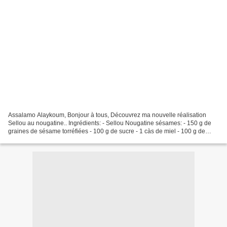
Assalamo Alaykoum, Bonjour à tous, Découvrez ma nouvelle réalisation
Sellou au nougatine.. Ingrédients: - Sellou Nougatine sésames: - 150 g de
graines de sésame torréfiées - 100 g de sucre - 1 càs de miel - 100 g de
glucose Décoration: - Graines de sésames...