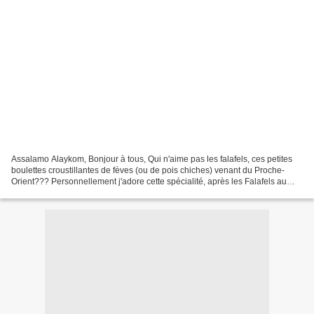
Assalamo Alaykom, Bonjour à tous, Qui n'aime pas les falafels, ces petites
boulettes croustillantes de fèves (ou de pois chiches) venant du Proche-
Orient??? Personnellement j'adore cette spécialité, après les Falafels au
fromage Kiri et Tameya je partage...