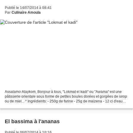
Publié le 14/07/2014 à 08:41
Par
Culinaire Amoula
Assalamo Alaykom, Bonjour à tous, "Lokmat el kadi" ou "Awama" est une
pâtisserie orientale sous forme de petites boules dorées et gorgées de sirop
ou de miel... * Ingrédients: - 250g de farine - 25g de maïzena - 12 cl d'eau
tiède - 1/2 càc de sel - L'huile...
El bassima à l'ananas
Publié le 06/07/2014 à 10:16