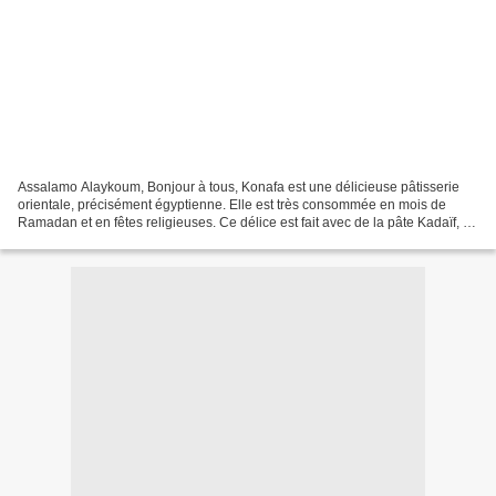
Assalamo Alaykoum, Bonjour à tous, Konafa est une délicieuse pâtisserie
orientale, précisément égyptienne. Elle est très consommée en mois de
Ramadan et en fêtes religieuses. Ce délice est fait avec de la pâte Kadaïf, de
la crème ou des fruits secs (notre...