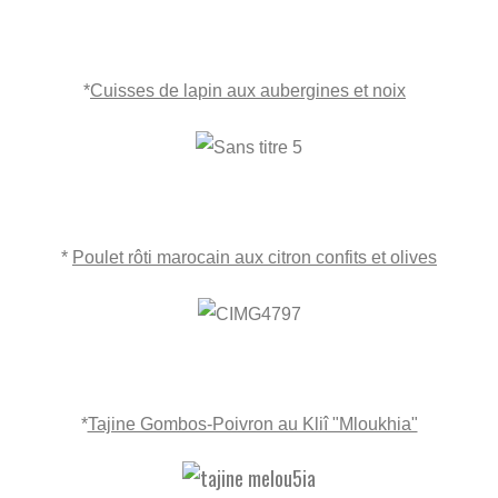
*
Cuisses de lapin aux aubergines et noix
*
Poulet rôti marocain aux citron confits et olives
*
Tajine Gombos-Poivron au Kliî "Mloukhia"