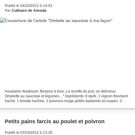
Publié le 04/10/2012 à 14:02
Par
Culinaire de Amoula
Assalamo Alaykoum, Bonjour à tous, La recette du jour, un délicieux
Omelette au saucisse et légumes... * Ingrédients: 8 œufs. 1 oignon finement
haché. 1 tomate hachée. 2 poivrons rouge grillés épépinés et coupés. 3
cuillères à soupe d’huile d’olive. 2...
Petits pains farcis au poulet et poivron
Publié le 03/10/2012 à 13:26