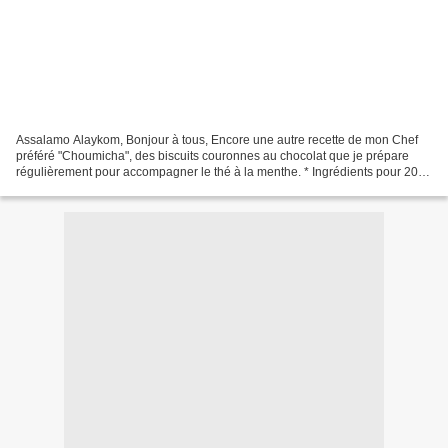
Assalamo Alaykom, Bonjour à tous, Encore une autre recette de mon Chef
préféré "Choumicha", des biscuits couronnes au chocolat que je prépare
régulièrement pour accompagner le thé à la menthe. * Ingrédients pour 20
biscuits: - 100 g de beurre en pommade....