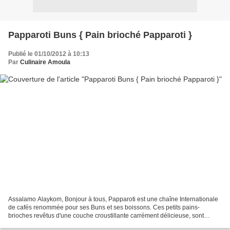
Papparoti Buns { Pain brioché Papparoti }
Publié le 01/10/2012 à 10:13
Par
Culinaire Amoula
Assalamo Alaykom, Bonjour à tous, Papparoti est une chaîne Internationale
de cafés renommée pour ses Buns et ses boissons. Ces petits pains-
brioches revêtus d'une couche croustillante carrément délicieuse, sont
devenus très populaires dans les pays d'Extrême...