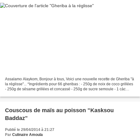
Assalamo Alaykom, Bonjour à tous, Voici une nouvelle recette de Gheriba "à
la réglisse"... *Ingrédients pour 66 gheribas : - 250g de noix de coco grillées
- 250g de sésame grillées et concassé - 250g de sucre semoule - 1 càc
d'arôme naturel réglisse -...
Couscous de maïs au poisson "Kasksou
Baddaz"
Publié le 29/04/2014 à 21:27
Par
Culinaire Amoula