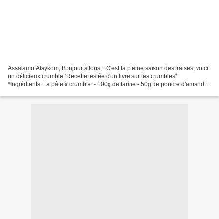
Assalamo Alaykom, Bonjour à tous, ..C'est la pleine saison des fraises, voici
un délicieux crumble "Recette testée d'un livre sur les crumbles"
*Ingrédients: La pâte à crumble: - 100g de farine - 50g de poudre d'amande -
80g de cassonade - 80g de beurre...