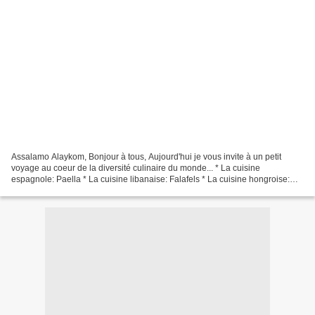
Assalamo Alaykom, Bonjour à tous, Aujourd'hui je vous invite à un petit
voyage au coeur de la diversité culinaire du monde... * La cuisine
espagnole: Paella * La cuisine libanaise: Falafels * La cuisine hongroise:
Boulettes de pomme de terre à la hongroise *...