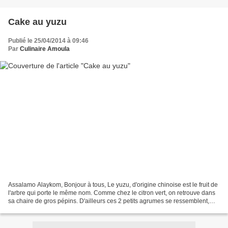
Cake au yuzu
Publié le 25/04/2014 à 09:46
Par
Culinaire Amoula
Assalamo Alaykom, Bonjour à tous, Le yuzu, d'origine chinoise est le fruit de
l'arbre qui porte le même nom. Comme chez le citron vert, on retrouve dans
sa chaire de gros pépins. D'ailleurs ces 2 petits agrumes se ressemblent,
quoi que le Yuzu est un...