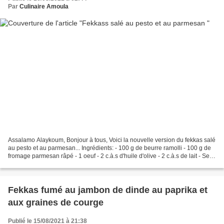
Par
Culinaire Amoula
Assalamo Alaykoum, Bonjour à tous, Voici la nouvelle version du fekkas salé
au pesto et au parmesan... Ingrédients: - 100 g de beurre ramolli - 100 g de
fromage parmesan râpé - 1 oeuf - 2 c.à.s d'huile d'olive - 2 c.à.s de lait - Sel -
1/4 c.à.c de poivre...
Fekkas fumé au jambon de dinde au paprika et
aux graines de courge
Publié le 15/08/2021 à 21:38