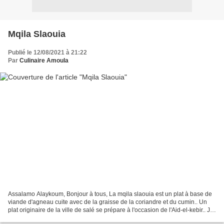
Mqila Slaouia
Publié le 12/08/2021 à 21:22
Par
Culinaire Amoula
Assalamo Alaykoum, Bonjour à tous, La mqila slaouia est un plat à base de
viande d'agneau cuite avec de la graisse de la coriandre et du cumin.. Un
plat originaire de la ville de salé se prépare à l'occasion de l'Aid-el-kebir.. Je
vous présente une recette...