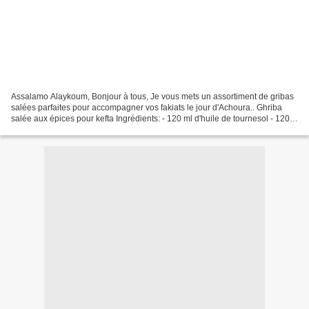
Assalamo Alaykoum, Bonjour à tous, Je vous mets un assortiment de gribas
salées parfaites pour accompagner vos fakiats le jour d'Achoura.. Ghriba
salée aux épices pour kefta Ingrédients: - 120 ml d'huile de tournesol - 120 g
de beurre ramolli - 2 c.à.s...