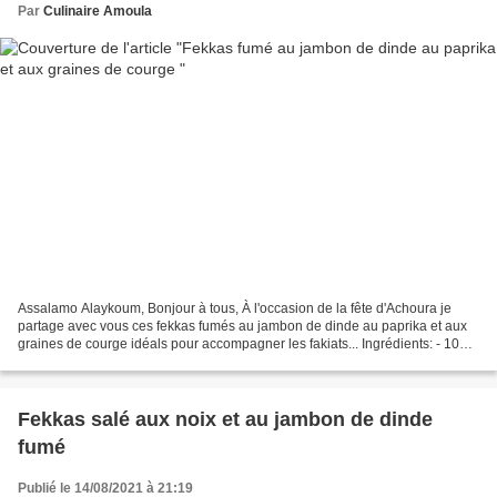
Par
Culinaire Amoula
Assalamo Alaykoum, Bonjour à tous, À l'occasion de la fête d'Achoura je
partage avec vous ces fekkas fumés au jambon de dinde au paprika et aux
graines de courge idéals pour accompagner les fakiats... Ingrédients: - 100 g
de beurre ramolli - 100 g de...
Fekkas salé aux noix et au jambon de dinde
fumé
Publié le 14/08/2021 à 21:19