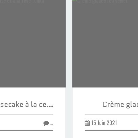
Tarte baklava cheesecake à la cerise et à la fève tonka
Crème glac
…
15 Juin 2021