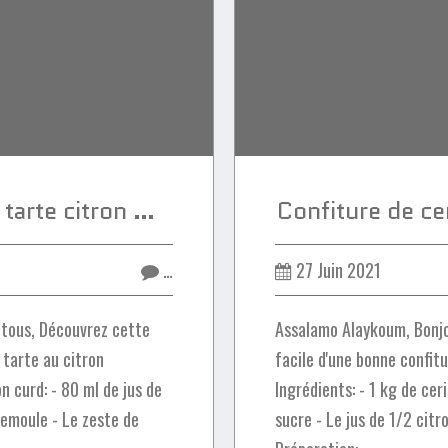
Crème glacée goût tarte citron meringuée
Confiture de cer
…
27 Juin 2021
 tous, Découvrez cette
Assalamo Alaykoum, Bonjo
 tarte au citron
facile d'une bonne confitu
n curd: - 80 ml de jus de
Ingrédients: - 1 kg de ce
semoule - Le zeste de
sucre - Le jus de 1/2 citr