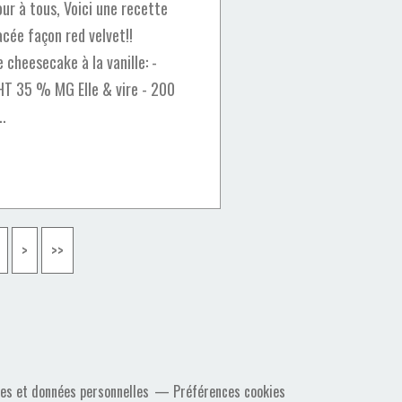
ur à tous, Voici une recette
acée façon red velvet!!
 cheesecake à la vanille: -
HT 35 % MG Elle & vire - 200
..
90
100
200
300
>
>>
es et données personnelles
Préférences cookies