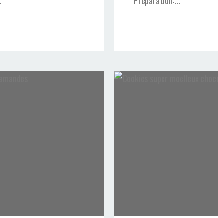
.
Préparation:...