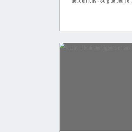
deux citrons - 80 g de beurre..
Cookies
Petits Fours & Cookies
Chocolat
Cerises