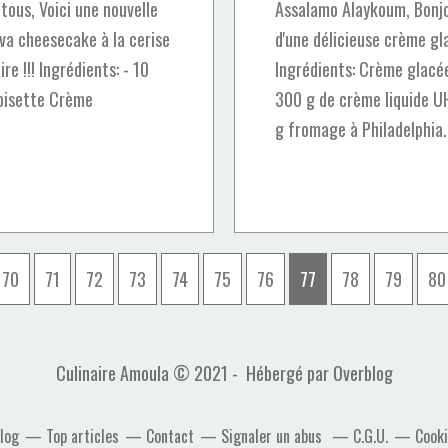
tous, Voici une nouvelle
Assalamo Alaykoum, Bonjo
va cheesecake à la cerise
d'une délicieuse crème gl
re !!! Ingrédients: - 10
Ingrédients: Crème glacée
 noisette Crème
300 g de crème liquide U
g fromage à Philadelphia.
10
20
30
40
50
60
70
71
72
73
74
75
76
77
78
79
80
Culinaire Amoula © 2021 - Hébergé par
Overblog
blog
Top articles
Contact
Signaler un abus
C.G.U.
Cooki