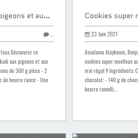
Rezzat el kadi aux pigeons et aux amandes
…
23 Juin 2021
 tous Découvrez ce
Assalamo Alaykoum, Bonjo
 kadi aux pigeons et aux
cookies super moelleux au
eons de 300 g pièce - 2
vrai régal !! Ingrédients:
. c de beurre rance - Une
chocolat: - 140 g de cho
beurre ramolli...